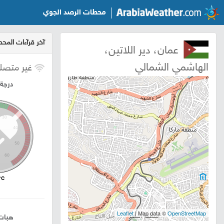
محطات الرصد الجوي
آخر قرآءات المح
عمان، دير اللاتين،
الهاشمي الشمالي
غير متصل
درجة 
30
40
50
60
°C
Leaflet
| Map data ©
OpenStreetMap
هبات 