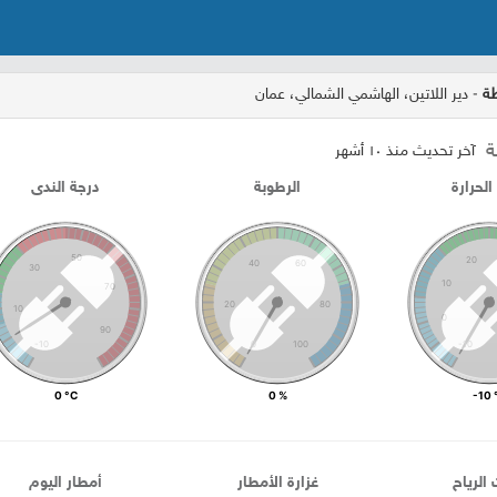
طة
- دير اللاتين، الهاشمي الشمالي، عمان
ة
آخر تحديث منذ ١٠ أشهر
الحرارة
الرطوبة
درجة الندى
50
20
40
60
30
10
70
20
80
10
0
90
‎-10
0
100
‎-10
0 °C
0 %
-10 
الرياح
غزارة الأمطار
أمطار اليوم